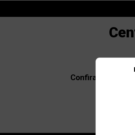
Cen
Confira informaçõ
COBER