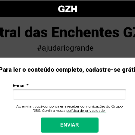
tral das Enchentes 
#ajudariogrande
Para ler o conteúdo completo, cadastre-se grát
es sobre a cobertura da enchente no R
E-mail *
TURA AO VIVO
Ao enviar, você concorda em receber comunicações do Grupo
ÚLTIMAS NOT
RBS. Confira nossa
política de privacidade.
ENVIAR